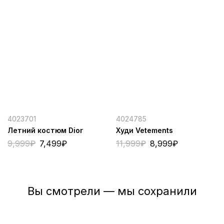
4023701
4024785
Летний костюм Dior
Худи Vetements
9,999
₽
7,499
₽
11,999
₽
8,999
₽
Вы смотрели — мы сохранили