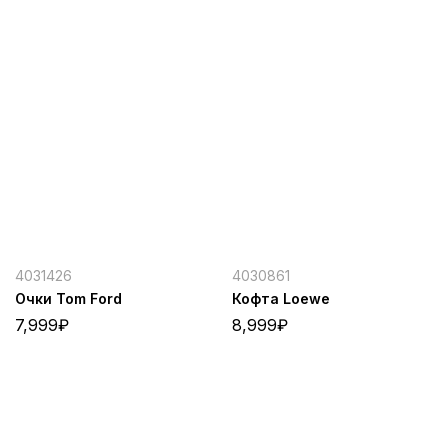
4031426
4030861
Очки Tom Ford
Кофта Loewe
7,999
₽
8,999
₽