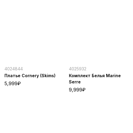
4024844
4025932
Платье Cornery (Skims)
Комплект Белья Marine
Serre
5,999
₽
9,999
₽