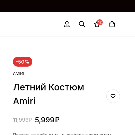
12
-50%
AMIRI
Летний Костюм
Amiri
5,999
₽
11,999
₽
Позвольте себе стиль и комфорт с костюмом