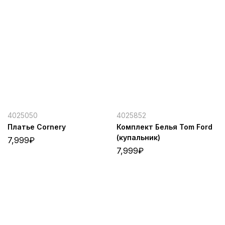
4025050
4025852
Платье Cornery
Комплект Белья Tom Ford
(купальник)
7,999
₽
7,999
₽