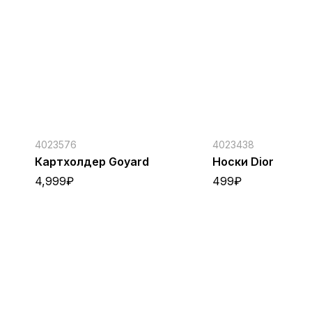
4023576
4023438
Картхолдер Goyard
Носки Dior
4,999
₽
499
₽