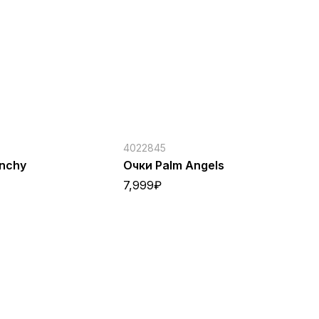
4022845
40
enchy
Очки Palm Angels
Тр
7,999
₽
79