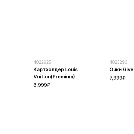
4022925
4023296
Картхолдер Louis
Очки Giv
Vuitton(Premium)
7,999
₽
8,999
₽