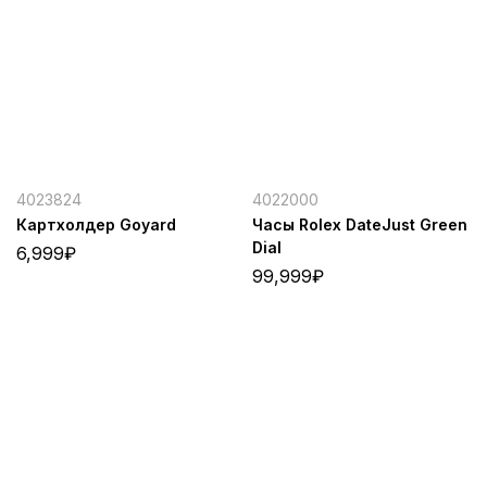
4023824
4022000
Картхолдер Goyard
Часы Rolex DateJust Green
Dial
6,999
₽
99,999
₽