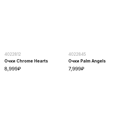
4022812
4022845
Очки Chrome Hearts
Очки Palm Angels
8,999
₽
7,999
₽