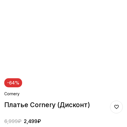
-64%
Cornery
Платье Cornery (дисконт)
6,999
₽
2,499
₽