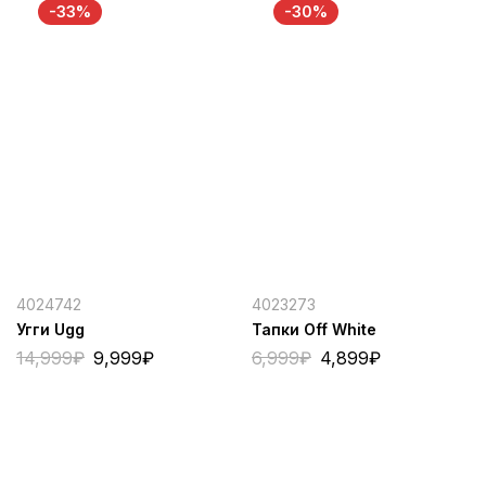
-33%
-30%
4024742
4023273
Угги Ugg
Тапки Off White
14,999
₽
9,999
₽
6,999
₽
4,899
₽