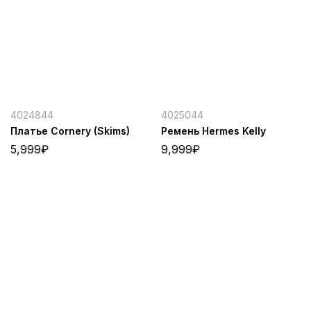
4024844
4025044
Платье Cornery (Skims)
Ремень Hermes Kelly
5,999
₽
9,999
₽