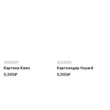
4023695
4023825
Картина Kaws
Картхолдер Goyard
9,999
₽
6,999
₽