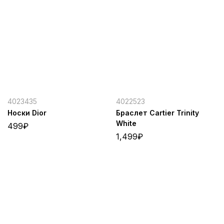
4023435
4022523
Носки Dior
Браслет Cartier Trinity
White
499
₽
1,499
₽