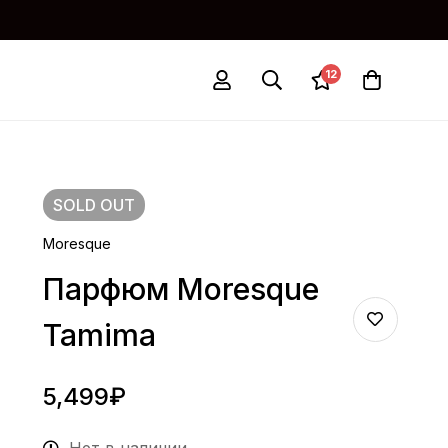
12
SOLD
OUT
Moresque
Парфюм Moresque
Tamima
5,499
₽