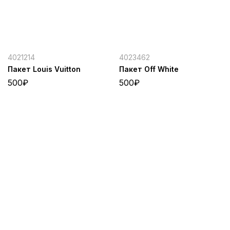
4021214
4023462
Пакет Louis Vuitton
Пакет Off White
500
₽
500
₽