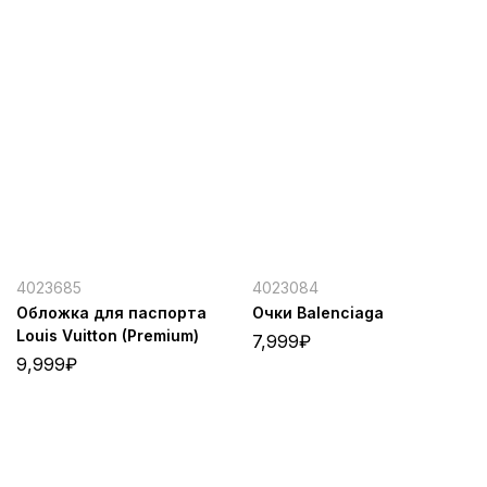
4023685
4023084
Обложка для паспорта
Очки Balenciaga
Louis Vuitton (Premium)
7,999
₽
9,999
₽