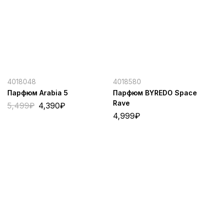
4018048
4018580
Парфюм Arabia 5
Парфюм BYREDO Space
Rave
5,499
₽
4,390
₽
4,999
₽