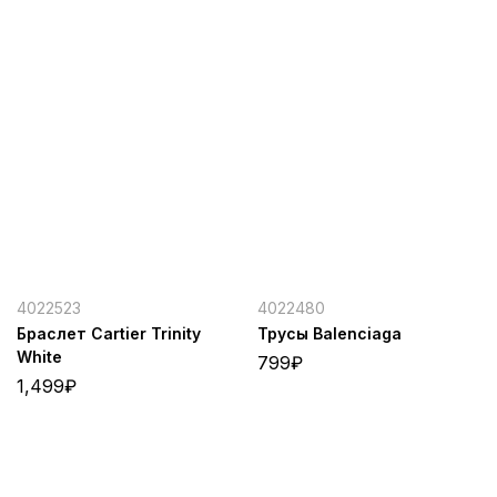
4022523
4022480
Браслет Cartier Trinity
Трусы Balenciaga
White
799
₽
1,499
₽