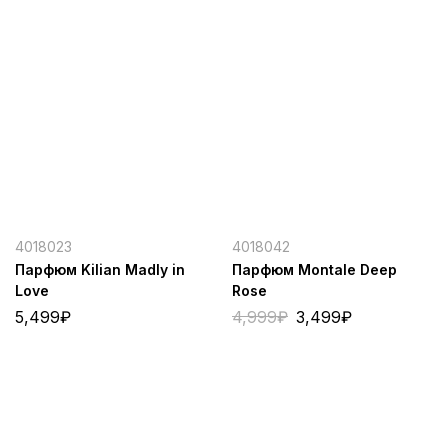
4018023
4018042
Парфюм Kilian Madly in
Парфюм Montale Deep
Love
Rose
5,499
₽
4,999
₽
3,499
₽