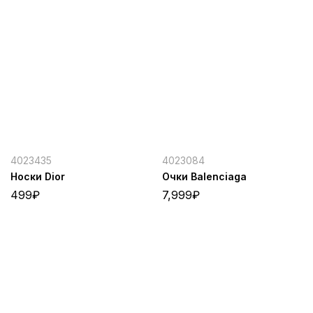
4023435
4023084
Носки Dior
Очки Balenciaga
499
₽
7,999
₽