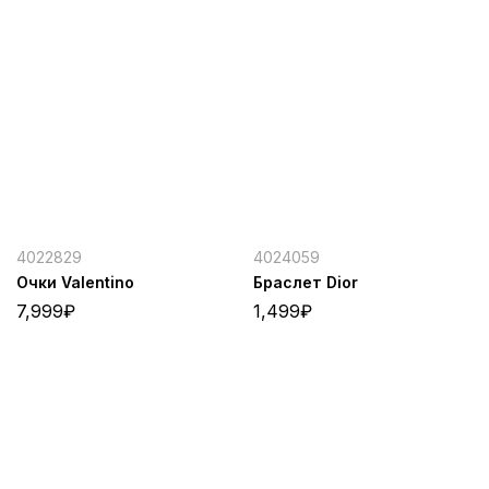
4022829
4024059
Очки Valentino
Браслет Dior
7,999
₽
1,499
₽