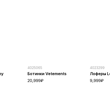
4025065
4023299
ny
Ботинки Vetements
Лоферы Lo
20,999
₽
9,999
₽