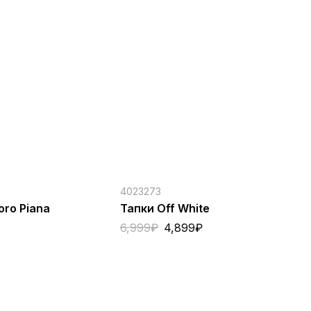
4023273
40
ro Piana
Тапки Off White
Ке
6,999
₽
4,899
₽
17