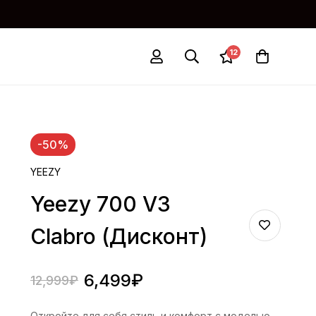
12
-50%
YEEZY
Yeezy 700 V3
Clabro (дисконт)
6,499
₽
12,999
₽
Откройте для себя стиль и комфорт с моделью