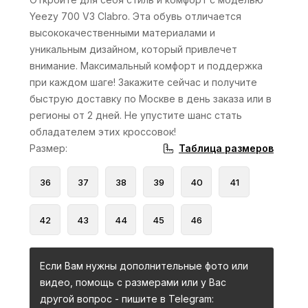
Yeezy 700 V3 Clabro. Эта обувь отличается
высококачественными материалами и
уникальным дизайном, который привлечет
внимание. Максимальный комфорт и поддержка
при каждом шаге! Закажите сейчас и получите
быструю доставку по Москве в день заказа или в
регионы от 2 дней. Не упустите шанс стать
обладателем этих кроссовок!
Таблица размеров
Размер
:
36
37
38
39
40
41
42
43
44
45
46
Если Вам нужны дополнительные фото или
видео, помощь с размерами или у Вас
другой вопрос - пишите в Telegram: