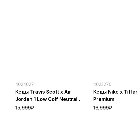
4024027
4023270
Кеды Travis Scott x Air
Кеды Nike x Tiffa
Jordan 1 Low Golf Neutral
Premium
Olive S
15,999
₽
16,999
₽