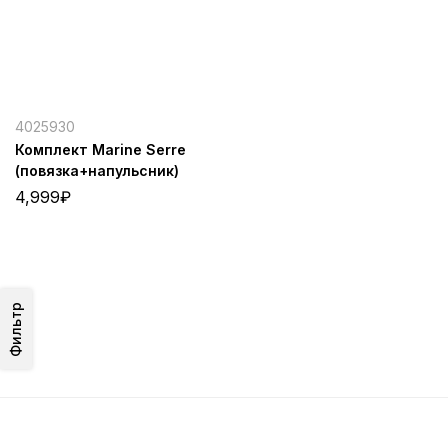
4025930
Комплект Marine Serre
(повязка+напульсник)
4,999
₽
Фильтр