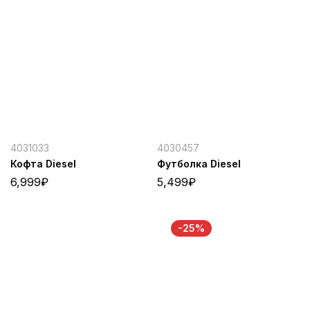
4031033
4030457
Кофта Diesel
Футболка Diesel
6,999
₽
5,499
₽
-25%