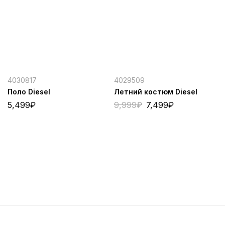
4030817
4029509
Поло Diesel
Летний костюм Diesel
5,499
₽
9,999
₽
7,499
₽