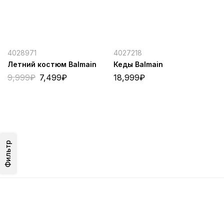
4028971
4027218
Летний костюм Balmain
Кеды Balmain
9,999
₽
7,499
₽
18,999
₽
Фильтр