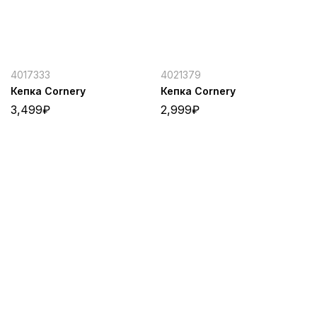
4017333
4021379
Кепка Cornery
Кепка Cornery
3,499
₽
2,999
₽