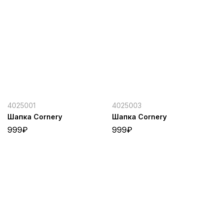
4025001
4025003
Шапка Cornery
Шапка Cornery
999
₽
999
₽