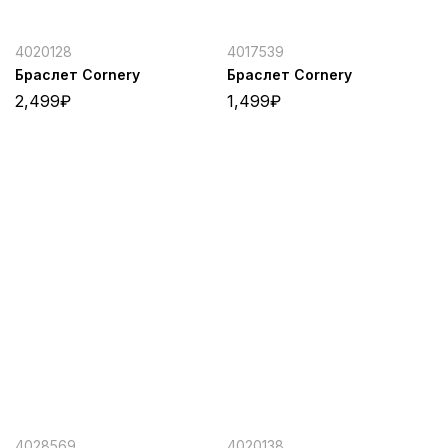
4020128
4017539
Браслет Cornery
Браслет Cornery
2,499
₽
1,499
₽
4028569
4020138