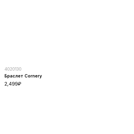
4020130
Браслет Cornery
2,499
₽