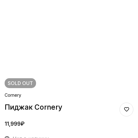
SOLD
OUT
Cornery
Пиджак Cornery
11,999
₽