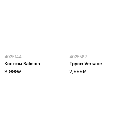
4025144
4025587
Костюм Balmain
Трусы Versace
8,999
₽
2,999
₽