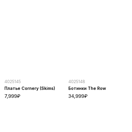
4025145
4025148
Платье Cornery (Skims)
Ботинки The Row
7,999
₽
34,999
₽