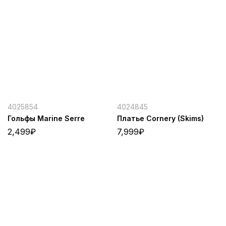
4025854
4024845
Гольфы Marine Serre
Платье Cornery (Skims)
2,499
₽
7,999
₽