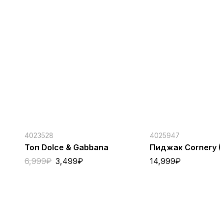
4023528
4025947
Топ Dolce & Gabbana
Пиджак Cornery 
6,999
₽
3,499
₽
14,999
₽