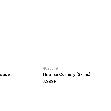
4025049
40
rsace
Платье Cornery (Skims)
Пл
7,999
₽
5,