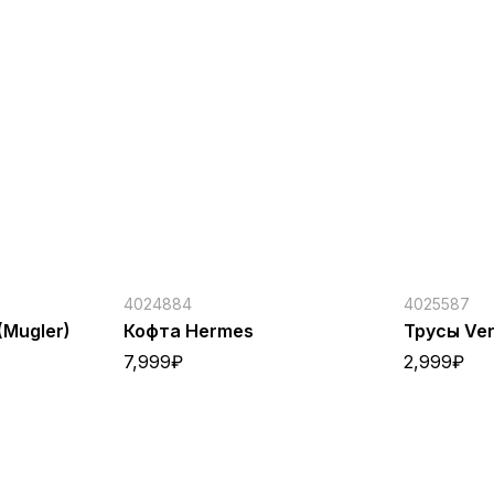
4024884
4025587
(Mugler)
Кофта Hermes
Трусы Ve
7,999
₽
2,999
₽